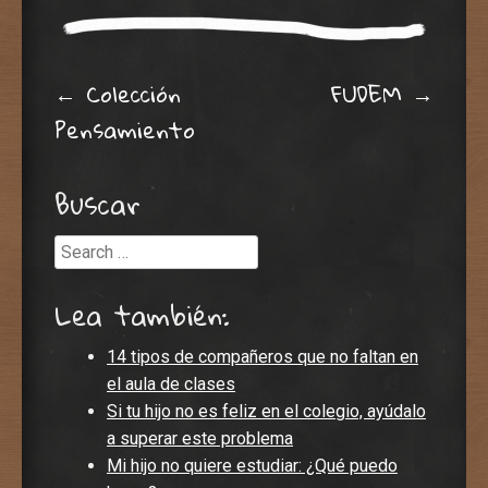
Post navigation
←
Colección
FUDEM
→
Pensamiento
Buscar
Search
Lea también:
14 tipos de compañeros que no faltan en
el aula de clases
Si tu hijo no es feliz en el colegio, ayúdalo
a superar este problema
Mi hijo no quiere estudiar: ¿Qué puedo