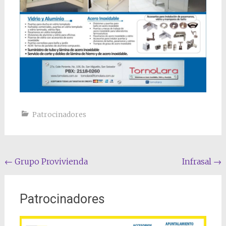
Patrocinadores
Navegación por la entrada
←
Grupo Provivienda
Infrasal
→
Patrocinadores