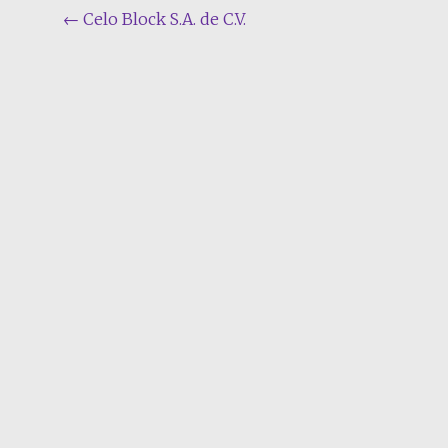
Navegación por la entrada
←
Celo Block S.A. de C.V.